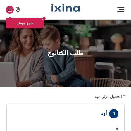
متاجرنا
حجز
افتح
القائمة
موعد
حجز موعد
طلب الكتالوج
*
الحقول الإلزامية
أود
*