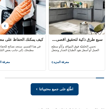
بق
التا
سبع طرق ذكية لتحقيق أقصى استفادة من الخلفيّة
تحمي الخلفيّة فوق المواقد و/أو سطح
في هذا القسم، ستجد نصائح للحفا
العمل أو أسفل هود الطباخ الجدار وتجعل
مطبخك، إلى جانب بعض التل
من السهل تنظيف مطبخك، مع إضافة
والأخطاء التي يجب تج
أسلوب خاص إلى غرفتك. ولكن هل تعلم أن
القواعد البسيطة التي ستسمح لك ب
خلفيّة مضيئة يمكن أن تكون أيضا خيارا ذكيا؟
مطبخك على أساس يومي حتى يظل
معرفة المزيد
معرفة ال
سبع
كيف
إليك بعض الأفكار التي ستلهمك...
طرق
يمكنك
ذكية
الحفاظ
لتحقيق
على
أقصى
مطبخك
استفادة
بشكل
من
صحيح؟
اطّلع على جميع محتوياتنا
الخلفيّة
أنت