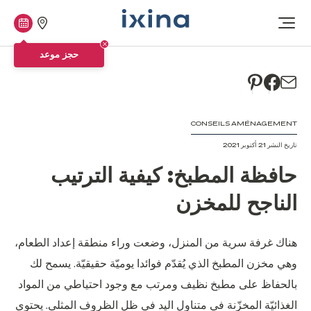
متاجرنا
حجز
افتح
موعد
القائمة
حجز موعد
CONSEILS AMÉNAGEMENT
تاريخ النشر 21 أكتوبر 2021
حافظة المطبخ: كيفية الترتيب
الناجح للمخزن
هناك غرفة سرية من المنزل، وضعت وراء منطقة إعداد الطعام،
وهي مخزن المطبخ الذي يُقدّم فوائدا يوميّة حقيقيّة. يسمح لك
بالحفاظ على مطبخ نظيف ومرتب مع وجود احتياطي من المواد
الغذائيّة المخزّنة في متناول اليد في ظل الظروف المثلى. يحتوي